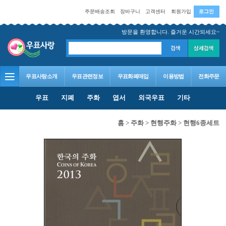
주문배송조회
장바구니
고객센터
회원가입
로그인
방문을 환영합니다. 즐거운 시간되세요~
우표사랑소개
우표관련정보
우표화폐매입
이용방법
전화주문
우표
지폐
주화
엽서
외국우표
기타
홈
>
주화
>
현행주화
>
현행6종세트