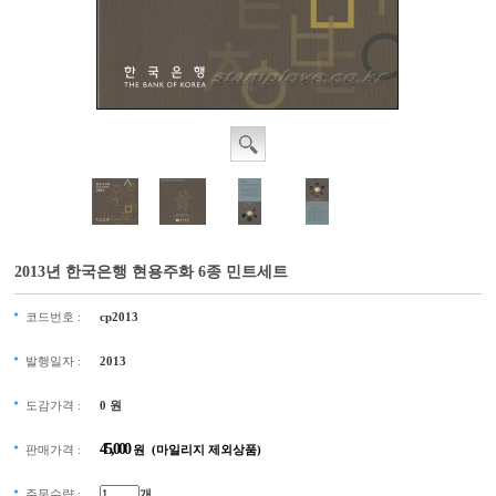
2013년 한국은행 현용주화 6종 민트세트
코드번호 :
cp2013
발행일자 :
2013
도감가격 :
0
원
45,000
판매가격 :
원 (마일리지 제외상품)
주문수량 :
개