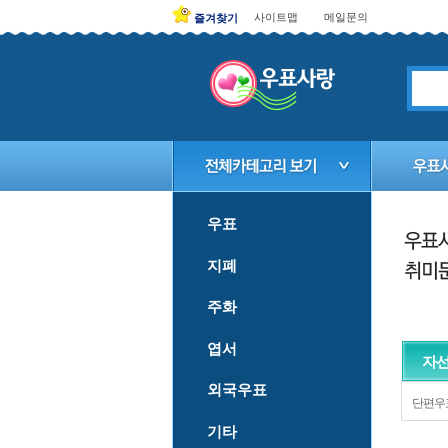
사이트맵
메일문의
즐겨찾기
우표
지폐
주화
엽서
자
외국우표
단편우
기타