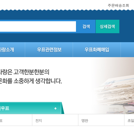
주문배송조회
선우표
표
전지
명판
초일