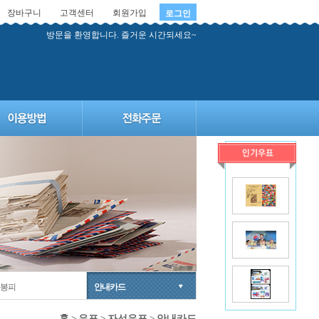
장바구니
고객센터
회원가입
로그인
방문을 환영합니다. 즐거운 시간되세요~
봉피
안내카드
홈
>
우표
>
자선우표
>
안내카드