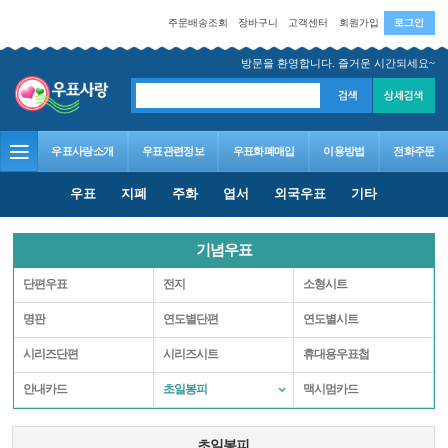
주문배송조회
장바구니
고객센터
회원가입
로그인
방문을 환영합니다. 즐거운 시간되세요~
우표사랑소개
우표관련정보
우표화폐매입
이용방법
전화주문
우표
지폐
주화
엽서
외국우표
기타
기념우표
단편우표
전지
소형시트
명판
연도별단편
연도별시트
시리즈단편
시리즈시트
휴대용우표첩
안내카드
초일봉피
맥시멈카드
초일봉피