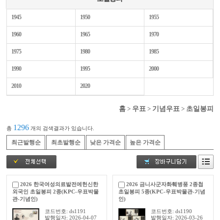
1945
1950
1955
1960
1965
1970
1975
1980
1985
1990
1995
2000
2010
2020
홈
>
우표
>
기념우표
>
초일봉피
1296
총
개의 검색결과가 있습니다.
최근발행순
최초발행순
낮은 가격순
높은 가격순
2026 한국여성의료발전에헌신한
2026 금니사군자화훼병풍 2종첩
외국인 초일봉피 2종(KPC-우표박물
초일봉피 5종(KPC-우표박물관-기념
관-기념인)
인)
코드번호: ds1191
코드번호: ds1190
발행일자: 2026-04-07
발행일자: 2026-03-26