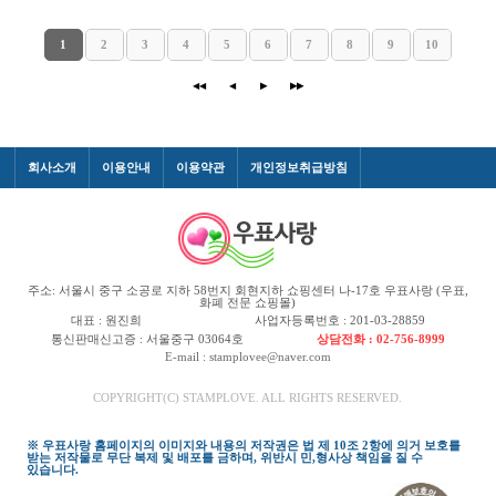
1
2
3
4
5
6
7
8
9
10
◀◀
◀
▶
▶▶
회사소개
이용안내
이용약관
개인정보취급방침
주소: 서울시 중구 소공로 지하 58번지 회현지하 쇼핑센터 나-17호 우표사랑 (우표,
화폐 전문 쇼핑몰)
대표 : 원진희
사업자등록번호 : 201-03-28859
통신판매신고증 : 서울중구 03064호
상담전화 : 02-756-8999
E-mail : stamplovee@naver.com
COPYRIGHT(C) STAMPLOVE. ALL RIGHTS RESERVED.
※ 우표사랑 홈페이지의 이미지와 내용의 저작권은 법 제 10조 2항에 의거 보호를
받는 저작물로 무단 복제 및 배포를 금하며, 위반시 민,형사상 책임을 질 수
있습니다.