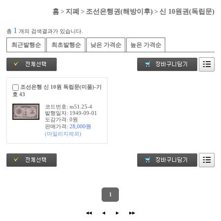
홈
>
지폐
>
조선은행권(해방이후)
>
신 10원권(독립문)
1
총
개의 검색결과가 있습니다.
최근발행순
최초발행순
낮은 가격순
높은 가격순
조선은행 신 10원 독립문(미품)-기
호 43
코드번호: m51.25-4
발행일자: 1949-09-01
도감가격: 0원
판매가격:
28,000
원
(마일리지제외)
1
◀◀
◀
▶
▶▶