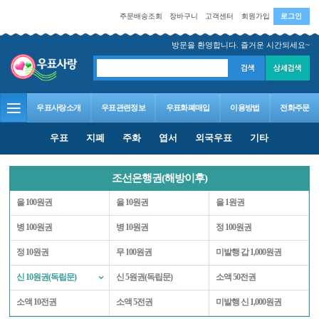
주문배송조회
장바구니
고객센터
회원가입
로그인
방문을 환영합니다. 즐거운 시간되세요~
우표사랑소개
우표관련정보
우표화폐매입
이용방법
전화주문
우표
지폐
주화
엽서
외국우표
기타
조선은행권(해방이후)
을 100원권
을 10원권
을 1원권
병 100원권
병 10원권
정 100원권
정 10원권
무 100원권
미발행 갑 1,000원권
신 10원권(독립문)
신 5원권(독립문)
소액 50전권
소액 10전권
소액 5전권
미발행 신 1,000원권