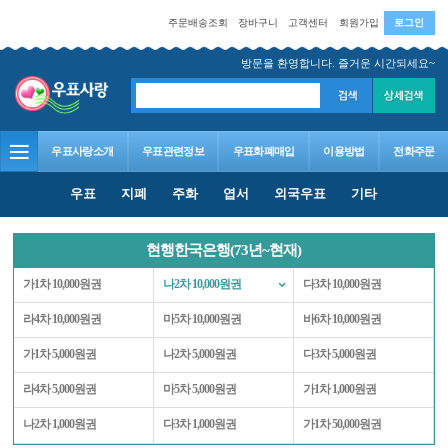
주문배송조회
장바구니
고객센터
회원가입
로그인
방문을 환영합니다. 즐거운 시간되세요~
우표사랑소개
우표관련정보
우표화폐매입
이용방법
전화주문
우표
지폐
주화
엽서
외국우표
기타
현행한국은행(73년~현재)
가1차 10,000원권
나2차 10,000원권
다3차 10,000원권
라4차 10,000원권
마5차 10,000원권
바6차 10,000원권
가1차 5,000원권
나2차 5,000원권
다3차 5,000원권
라4차 5,000원권
마5차 5,000원권
가1차 1,000원권
나2차 1,000원권
다3차 1,000원권
가1차 50,000원권