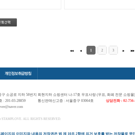
1
2
3
◀◀
◀
▶
▶▶
중구 소공로 지하 58번지 회현지하 쇼핑센터 나-17호 우표사랑 (우표, 화폐 전문 쇼핑몰
201-03-28859
통신판매신고증 : 서울중구 03064호
상담전화 : 02-756-
lovee@naver.com
) STAMPLOVE. ALL RIGHTS RESERVED.
페이지의 이미지와 내용의 저작권은 법 제 10조 2항에 의거 보호를 받는 저작물로 무단