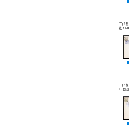
2원
한YM
2원
터법