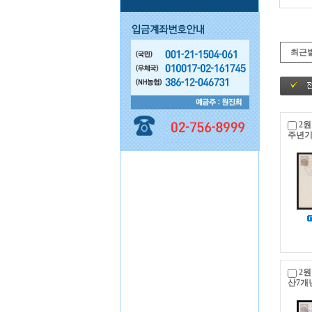
최근
2원
주년
2원
산7개