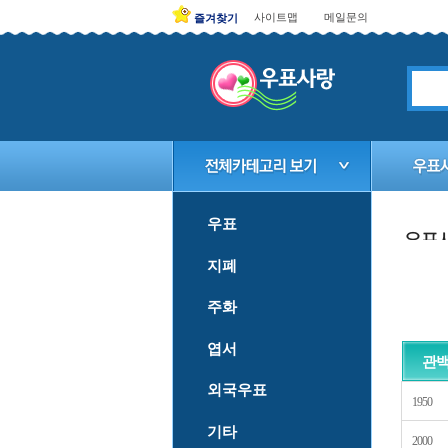
사이트맵
메일문의
즐겨찾기
우표
지폐
주화
엽서
관
외국우표
1950
기타
2000