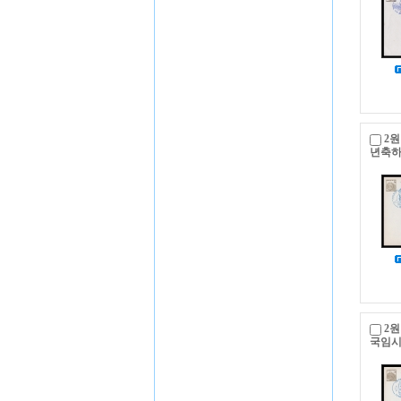
2원
년축
2원
국임시