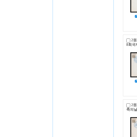
2원
8회국
2원
축의