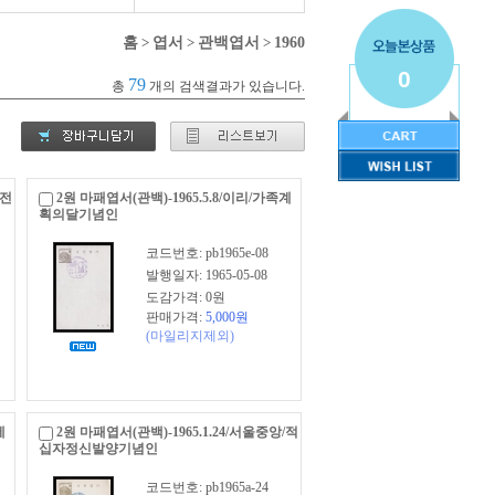
홈
>
엽서
>
관백엽서
>
1960
0
79
총
개의 검색결과가 있습니다.
제전
2원 마패엽서(관백)-1965.5.8/이리/가족계
획의달기념인
코드번호: pb1965e-08
발행일자: 1965-05-08
도감가격: 0원
판매가격:
5,000
원
(마일리지제외)
세
2원 마패엽서(관백)-1965.1.24/서울중앙/적
십자정신발양기념인
코드번호: pb1965a-24