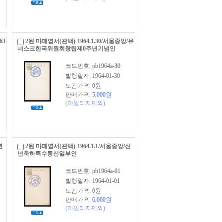
63
2원 마패엽서(관백)-1964.1.30/서울중앙/유
네스코한국위원회창립제0주년기념인
코드번호: pb1964a-30
발행일자: 1964-01-30
도감가격: 0원
판매가격:
5,000
원
(마일리지제외)
년
2원 마패엽서(관백)-1964.1.1/서울중앙/신
년축하특수통신일부인
코드번호: pb1964a-01
발행일자: 1964-01-01
도감가격: 0원
판매가격:
6,000
원
(마일리지제외)