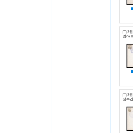
2원
앙/W
2원
정주