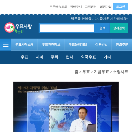
주문배송조회
장바구니
고객센터
회원가입
로그인
방문을 환영합니다. 즐거운 시간되세요~
우표사랑소개
우표관련정보
우표화폐매입
이용방법
전화주문
우표
지폐
주화
엽서
외국우표
기타
홈
>
우표
>
기념우표
>
소형시트