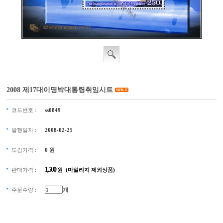
2008 제17대이명박대통령취임시트
코드번호 :
ss0849
발행일자 :
2008-02-25
도감가격 :
0
원
1,500
판매가격 :
원 (마일리지 제외상품)
주문수량 :
개