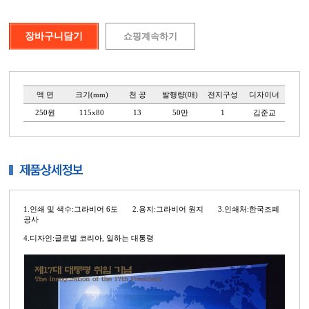
액 면
크기(mm)
천 공
발행량(매)
전지구성
디자이너
250원
115x80
13
50만
1
김준교
1.인쇄 및 색수:그라비어 6도 2.용지:그라비어 원지 3.인쇄처:한국조폐
공사
4.디자인:글로벌 코리아, 일하는 대통령