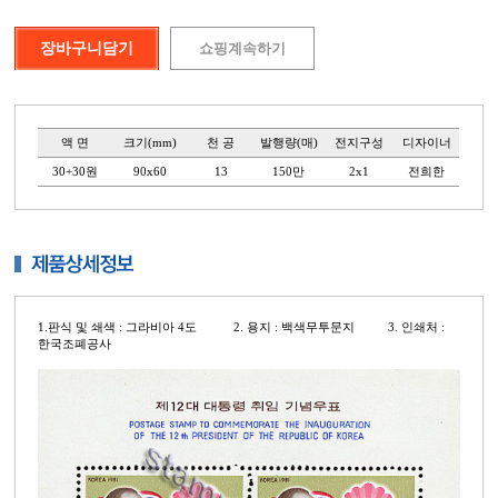
액 면
크기(mm)
천 공
발행량(매)
전지구성
디자이너
30+30원
90x60
13
150만
2x1
전희한
1.판식 및 쇄색 : 그라비아 4도 2. 용지 : 백색무투문지 3. 인쇄처 :
한국조폐공사