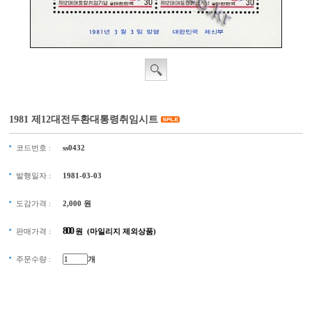
1981 제12대전두환대통령취임시트
코드번호 :
ss0432
발행일자 :
1981-03-03
도감가격 :
2,000
원
800
판매가격 :
원 (마일리지 제외상품)
주문수량 :
개