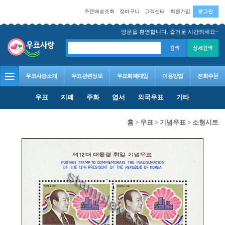
주문배송조회
장바구니
고객센터
회원가입
로그인
방문을 환영합니다. 즐거운 시간되세요~
우표사랑소개
우표관련정보
우표화폐매입
이용방법
전화주문
우표
지폐
주화
엽서
외국우표
기타
홈
>
우표
>
기념우표
>
소형시트