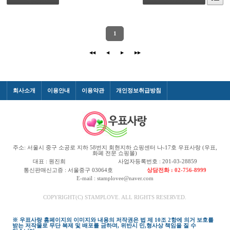
1
◀◀
◀
▶
▶▶
회사소개
이용안내
이용약관
개인정보취급방침
주소: 서울시 중구 소공로 지하 58번지 회현지하 쇼핑센터 나-17호 우표사랑 (우표,
화폐 전문 쇼핑몰)
대표 : 원진희
사업자등록번호 : 201-03-28859
통신판매신고증 : 서울중구 03064호
상담전화 : 02-756-8999
E-mail : stamplovee@naver.com
COPYRIGHT(C) STAMPLOVE. ALL RIGHTS RESERVED.
※ 우표사랑 홈페이지의 이미지와 내용의 저작권은 법 제 10조 2항에 의거 보호를
받는 저작물로 무단 복제 및 배포를 금하며, 위반시 민,형사상 책임을 질 수