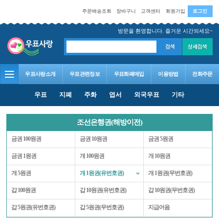
주문배송조회
장바구니
고객센터
회원가입
로그인
방문을 환영합니다. 즐거운 시간되세요~
우표사랑소개
우표관련정보
우표화폐매입
이용방법
전화주문
우표
지폐
주화
엽서
외국우표
기타
조선은행권(해방이전)
금권 100원권
금권 10원권
금권 5원권
금권 1원권
개 100원권
개 10원권
개 5원권
개 1원권(유번호권)
개 1원권(무번호권)
갑 100원권
갑 10원권(유번호권)
갑 10원권(무번호권)
갑 5원권(유번호권)
갑 5원권(무번호권)
지급어음