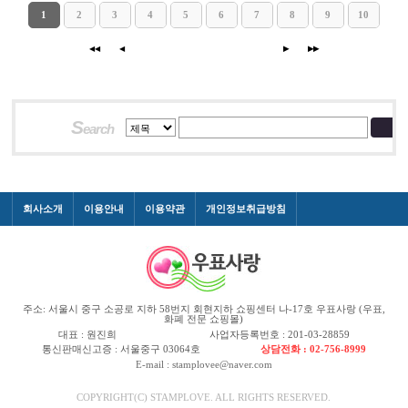
1
2
3
4
5
6
7
8
9
10
◀◀
◀
▶
▶▶
S
earch
회사소개
이용안내
이용약관
개인정보취급방침
주소: 서울시 중구 소공로 지하 58번지 회현지하 쇼핑센터 나-17호 우표사랑 (우표,
화폐 전문 쇼핑몰)
대표 : 원진희
사업자등록번호 : 201-03-28859
통신판매신고증 : 서울중구 03064호
상담전화 : 02-756-8999
E-mail : stamplovee@naver.com
COPYRIGHT(C) STAMPLOVE. ALL RIGHTS RESERVED.