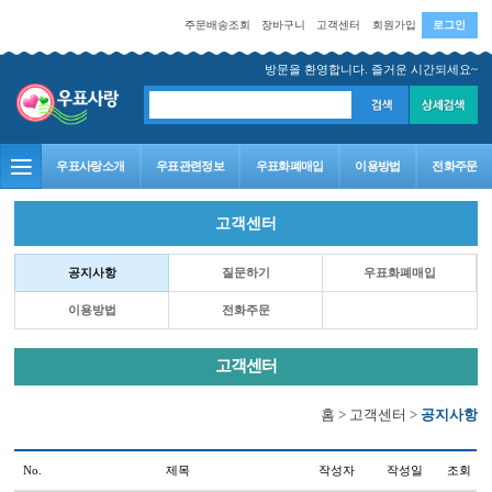
주문배송조회
장바구니
고객센터
회원가입
로그인
방문을 환영합니다. 즐거운 시간되세요~
우표사랑소개
우표관련정보
우표화폐매입
이용방법
전화주문
고객센터
홈
>
고객센터
>
공지사항
No.
제목
작성자
작성일
조회